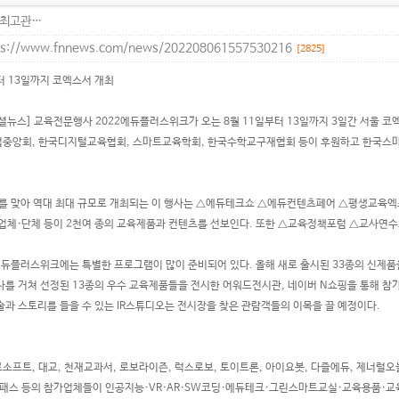
최고관…
ps://www.fnnews.com/news/202208061557530216
[2825]
터 13일까지 코엑스서 개최
셜뉴스] 교육전문행사 2022에듀플러스위크가 오는 8월 11일부터 13일까지 3일간 서울 코
중앙회, 한국디지털교육협회, 스마트교육학회, 한국수학교구재협회 등이 후원하고 한국
째를 맞아 역대 최대 규모로 개최되는 이 행사는 △에듀테크쇼 △에듀컨텐츠페어 △평생교육엑
업체·단체 등이 2천여 종의 교육제품과 컨텐츠를 선보인다. 또한 △교육정책포럼 △교사연수
 에듀플러스위크에는 특별한 프로그램이 많이 준비되어 있다. 올해 새로 출시된 33종의 신제품
사를 거쳐 선정된 13종의 우수 교육제품들을 전시한 어워드전시관, 네이버 N쇼핑을 통해 
술과 스토리를 들을 수 있는 IR스튜디오는 전시장을 찾은 관람객들의 이목을 끌 예정이다.
소프트, 대교, 천재교과서, 로보라이즌, 럭스로보, 토이트론, 아이요봇, 다즐에듀, 제너럴
어패스 등의 참가업체들이 인공지능·VR·AR·SW코딩·에듀테크·그린스마트교실·교육용품·교