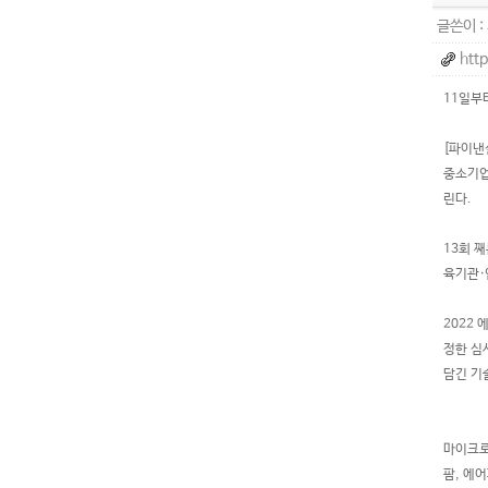
글쓴이 :
htt
11일부
[파이낸
중소기업
린다.
13회 
육기관·
2022
정한 심
담긴 기
마이크로
팜, 에