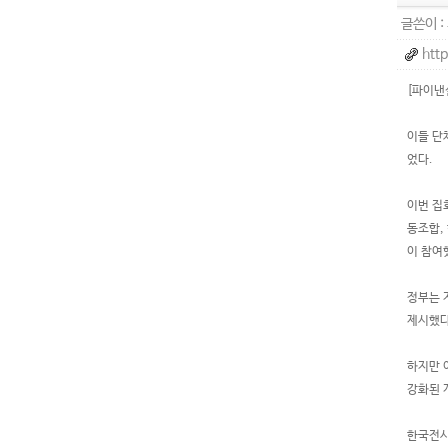
글쓴이 :
htt
[파이낸
이들 단
었다.
이번 집
동조합,
이 참여
정부는 
제시했다
하지만 
강화된 
한국전시