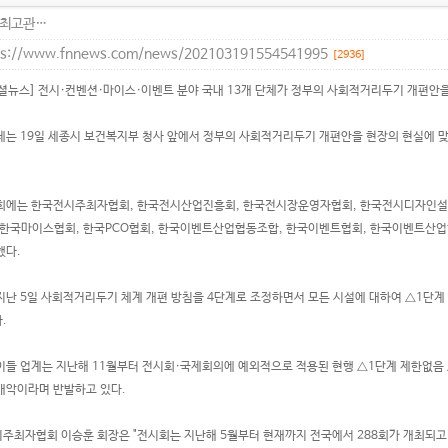
최고관…
ps://www.fnnews.com/news/202103191554541995
[2936]
셜뉴스] 전시·컨벤션·마이스·이벤트 분야 국내 13개 단체가 정부의 사회적거리두기 개편안
체는 19일 세종시 보건복지부 청사 앞에서 정부의 사회적거리두기 개편안을 현장의 현실에 맞
회에는 한국전시주최자협회, 한국전시산업진흥회, 한국전시장운영자협회, 한국전시디자인
 한국마이스협회, 한국PCO협회, 한국이벤트산업협동조합, 한국이벤트협회, 한국이벤트산
했다.
지난 5일 사회적거리두기 체계 개편 방침을 4단계로 조정하면서 모든 시설에 대하여 △1단계 6
.
이들 업계는 지난해 11월부터 전시회·국제회의에 예외적으로 적용된 현행 △1단계 제한없음 △2
개악이라며 반발하고 있다.
주최자협회 이승훈 회장은 "전시회는 지난해 5월부터 현재까지 전국에서 288회가 개최되고