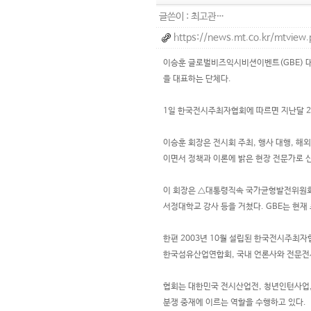
글쓴이 :
최고관…
https://news.mt.co.kr/mtvi
이승훈 글로벌비즈익시비션이벤트(GBE) 
을 대표하는 단체다.
1일 한국전시주최자협회에 따르면 지난달 2
이승훈 회장은 전시회 주최, 행사 대행, 해
이면서 정책과 이론에 밝은 현장 전문가로 
이 회장은 △대통령직속 국가균형발전위원
서정대학교 강사 등을 거쳤다. GBE는 현
한편 2003년 10월 설립된 한국전시주최
한국섬유산업연합회, 국내 언론사와 전문전시
협회는 대한민국 전시산업전, 청년인턴사업,
분쟁 중재에 이르는 역할을 수행하고 있다.