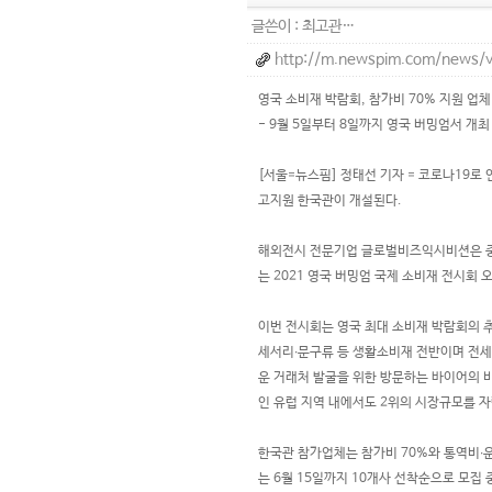
글쓴이 :
최고관…
http://m.newspim.com/news/
영국 소비재 박람회, 참가비 70% 지원 업체
- 9월 5일부터 8일까지 영국 버밍엄서 개최
[서울=뉴스핌] 정태선 기자 = 코로나19로
고지원 한국관이 개설된다.
해외전시 전문기업 글로벌비즈익시비션은 중
는 2021 영국 버밍엄 국제 소비재 전시회 오
이번 전시회는 영국 최대 소비재 박람회의 
세서리∙문구류 등 생활소비재 전반이며 전세계
운 거래처 발굴을 위한 방문하는 바이어의 
인 유럽 지역 내에서도 2위의 시장규모를 
한국관 참가업체는 참가비 70%와 통역비∙
는 6월 15일까지 10개사 선착순으로 모집 