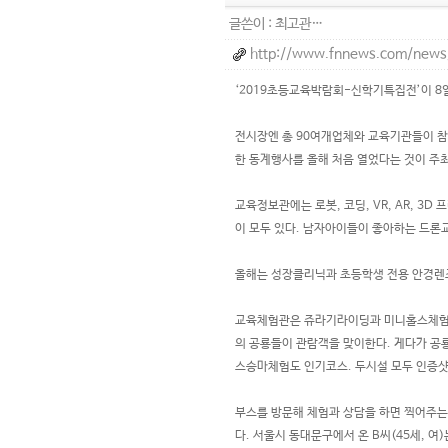
글쓴이 :
최고관…
http://www.fnnews.com/new
‘2019초등교육박람회-신학기특집전’이 8일
전시장엔 총 90여개업체와 교육기관들이 참
한 동계행사를 올해 처음 열었다는 것이 주최
교육정보관에는 로봇, 코딩, VR, AR,
이 모두 있다. 남자아이들이 좋아하는 드론
올해는 성장클리닉과 초등학생 전용 안경렌즈
교육체험관은 쥬라기라이딩과 미니홀스체험이
의 공룡들이 관람객을 맞이한다. 게다가 공룡
스승마체험도 인기코스. 두시설 모두 인증샷을
부스를 방문해 체험과 상담을 하면 찍어주는
다. 서울시 동대문구에서 온 B씨(45세, 